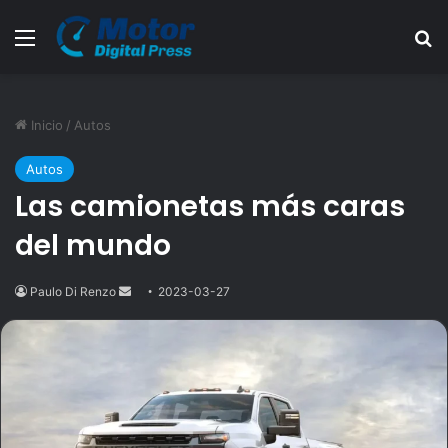
Menú
B
Inicio
/
Autos
Autos
Las camionetas más caras
del mundo
Paulo Di Renzo
Send
2023-03-27
an
email