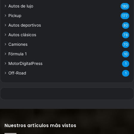
Autos de lujo
180
Pickup
177
Autos deportivos
80
Autos clásicos
78
Camiones
70
Fórmula 1
10
MotorDigitalPress
1
Off-Road
1
Nuestros artículos más vistos