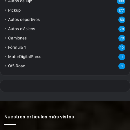
Autos de lujo
180
Pickup
177
Autos deportivos
80
Autos clásicos
78
Camiones
70
Fórmula 1
10
MotorDigitalPress
1
Off-Road
1
Nuestros artículos más vistos