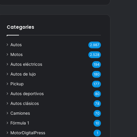
Categories
Autos
2.987
Motos
2.528
Autos eléctricos
194
Autos de lujo
180
Pickup
177
Autos deportivos
80
Autos clásicos
78
Camiones
70
Fórmula 1
10
MotorDigitalPress
1