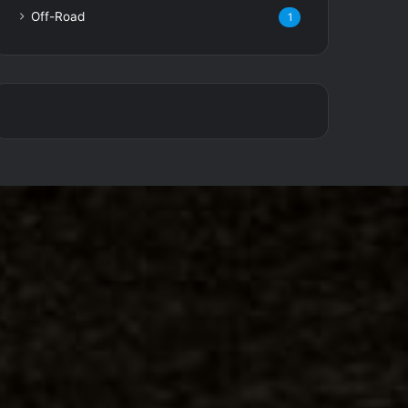
Off-Road
1