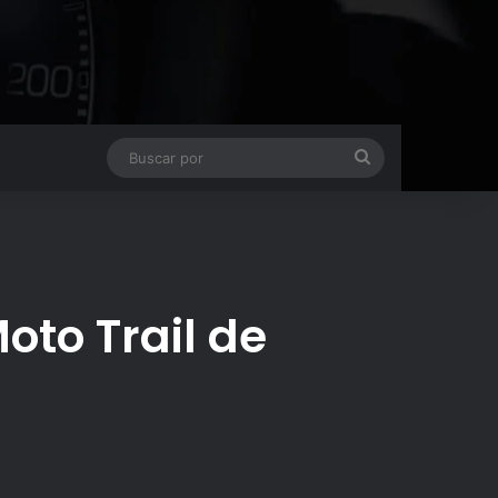
Buscar
por
oto Trail de