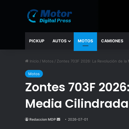
PICKUP
AUTOS
MOTOS
CAMIONES
Inicio
/
Motos
/
Zontes 703F 2026: La Revolución de la M
Motos
Zontes 703F 2026:
Media Cilindrada
Redaccion MDP
Send
2026-07-01
an