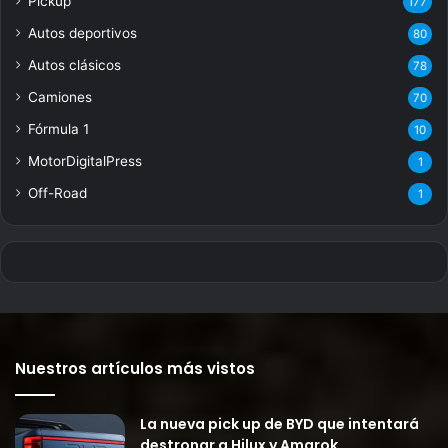
Pickup
177
Autos deportivos
80
Autos clásicos
78
Camiones
70
Fórmula 1
10
MotorDigitalPress
1
Off-Road
1
Nuestros artículos más vistos
La nueva pick up de BYD que intentará
destronar a Hilux y Amarok