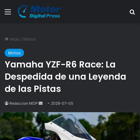
Menú
B
Inicio
/
Motos
Motos
Yamaha YZF-R6 Race: La
Despedida de una Leyenda
de las Pistas
Redaccion MDP
Send
2026-07-05
an
email