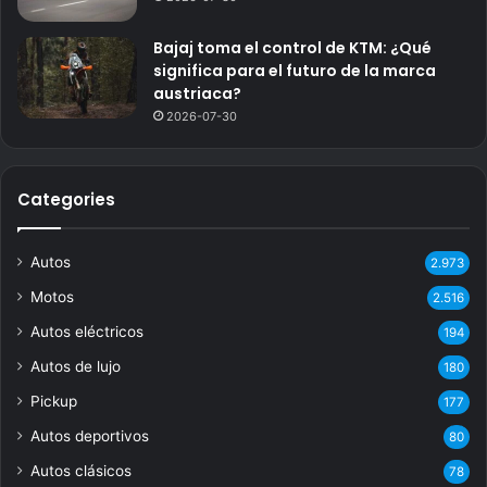
Bajaj toma el control de KTM: ¿Qué
significa para el futuro de la marca
austriaca?
2026-07-30
Categories
Autos
2.973
Motos
2.516
Autos eléctricos
194
Autos de lujo
180
Pickup
177
Autos deportivos
80
Autos clásicos
78