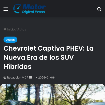
Menú
B
Inicio
/
Autos
Autos
Chevrolet Captiva PHEV: La
Nueva Era de los SUV
Híbridos
Redaccion MDP
Send
2026-01-06
an
email