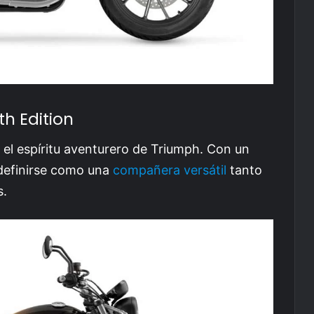
h Edition
a el espíritu aventurero de Triumph. Con un
 definirse como una
compañera versátil
tanto
s.