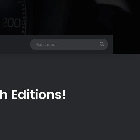
Buscar
por
h Editions!