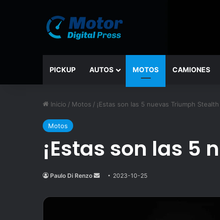
PICKUP
AUTOS
MOTOS
CAMIONES
Inicio
/
Motos
/
¡Estas son las 5 nuevas Triumph Stealth 
Motos
¡Estas son las 5 
Paulo Di Renzo
Send
2023-10-25
an
email