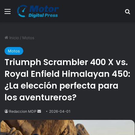
Menú
B
Inicio
/
Motos
Motos
Triumph Scrambler 400 X vs.
Royal Enfield Himalayan 450:
¿La elección perfecta para
los aventureros?
Redaccion MDP
Send
2026-04-01
an
email