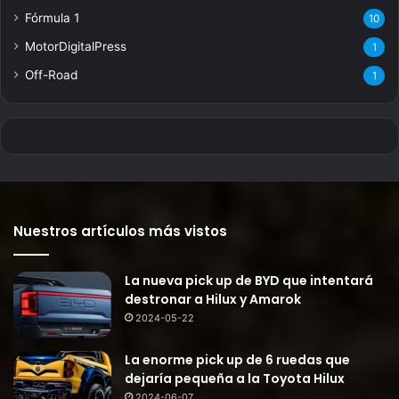
Fórmula 1
10
MotorDigitalPress
1
Off-Road
1
Nuestros artículos más vistos
La nueva pick up de BYD que intentará
destronar a Hilux y Amarok
2024-05-22
La enorme pick up de 6 ruedas que
dejaría pequeña a la Toyota Hilux
2024-06-07