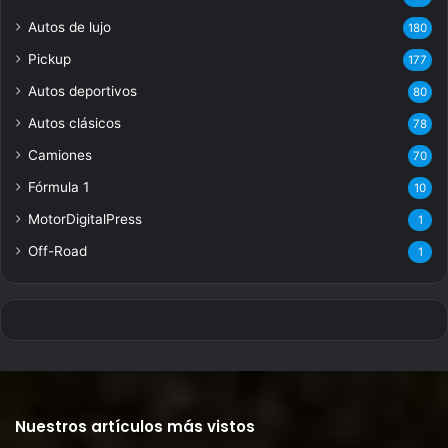
Autos de lujo
180
Pickup
177
Autos deportivos
80
Autos clásicos
78
Camiones
70
Fórmula 1
10
MotorDigitalPress
1
Off-Road
1
Nuestros artículos más vistos