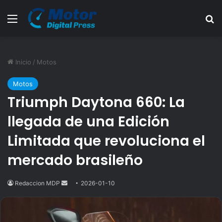
Menú
B
Inicio
/
Motos
Motos
Triumph Daytona 660: La
llegada de una Edición
Limitada que revoluciona el
mercado brasileño
Redaccion MDP
Send
2026-01-10
an
email