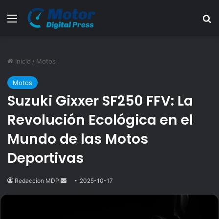
Menú
B
Inicio
/
Motos
Motos
Suzuki Gixxer SF250 FFV: La
Revolución Ecológica en el
Mundo de las Motos
Deportivas
Redaccion MDP
Send
2025-10-17
an
email