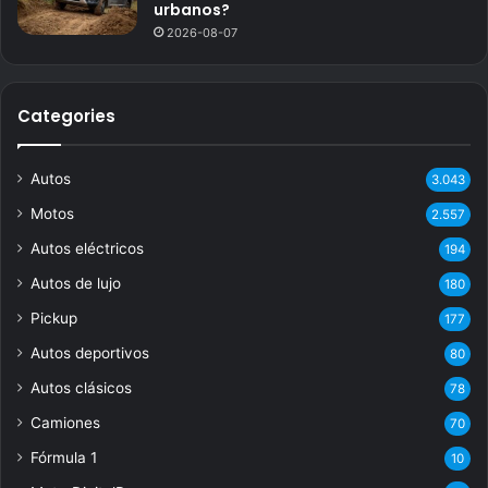
urbanos?
2026-08-07
Categories
Autos
3.043
Motos
2.557
Autos eléctricos
194
Autos de lujo
180
Pickup
177
Autos deportivos
80
Autos clásicos
78
Camiones
70
Fórmula 1
10