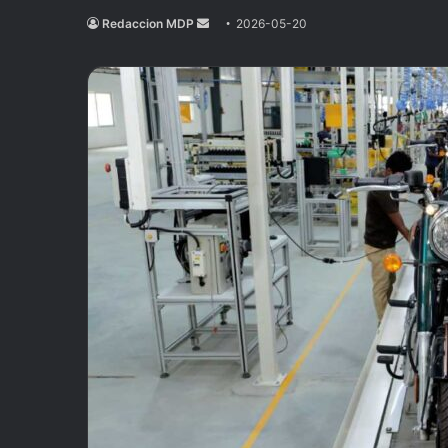
Redaccion MDP
Send
2026-05-20
an
email