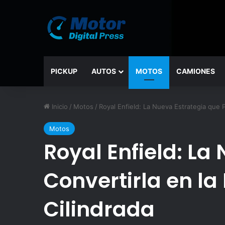
PICKUP
AUTOS
MOTOS
CAMIONES
Inicio
/
Motos
/
Royal Enfield: La Nueva Estrategia que 
Motos
Royal Enfield: La
Convertirla en la
Cilindrada