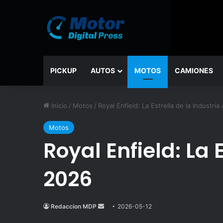
PICKUP
AUTOS
MOTOS
CAMIONES
Inicio
/
Motos
/
Royal Enfield: La Estrella de la Industri
Motos
Royal Enfield: La 
2026
Redaccion MDP
Send
2026-05-12
an