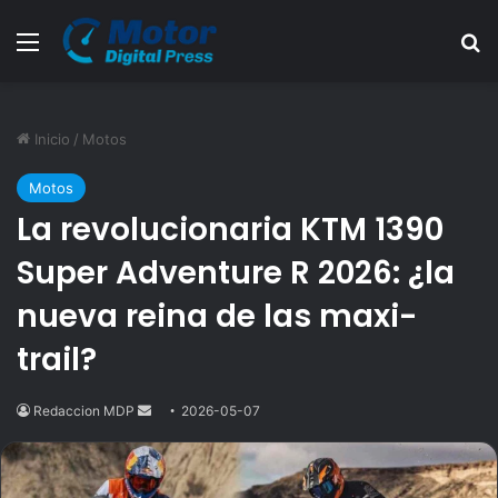
Menú
B
Inicio
/
Motos
Motos
La revolucionaria KTM 1390
Super Adventure R 2026: ¿la
nueva reina de las maxi-
trail?
Redaccion MDP
Send
2026-05-07
an
email