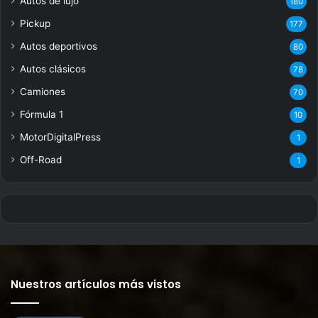
Autos de lujo
180
Pickup
177
Autos deportivos
80
Autos clásicos
78
Camiones
70
Fórmula 1
10
MotorDigitalPress
1
Off-Road
1
Nuestros artículos más vistos