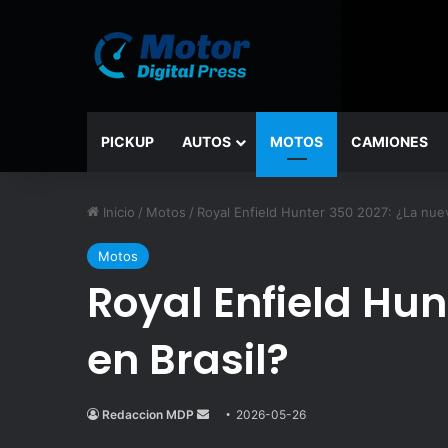
PICKUP
AUTOS
MOTOS
CAMIONES
Inicio
/
Motos
/
Royal Enfield Hunter 350 2027: ¿La nuev
Motos
Royal Enfield Hu
en Brasil?
Redaccion MDP
Send
2026-05-26
an