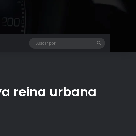
Buscar
por
va reina urbana