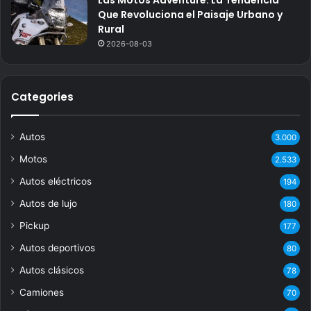
Las Motos Adventure: La Tendencia
Que Revoluciona el Paisaje Urbano y
Rural
2026-08-03
Categories
Autos
3.000
Motos
2.533
Autos eléctricos
194
Autos de lujo
180
Pickup
177
Autos deportivos
80
Autos clásicos
78
Camiones
70