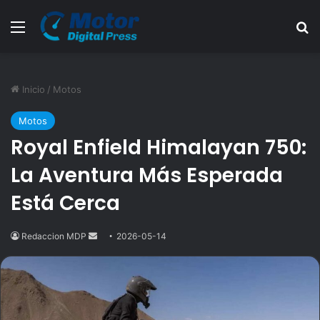
Menú
B
Inicio
/
Motos
Motos
Royal Enfield Himalayan 750:
La Aventura Más Esperada
Está Cerca
Redaccion MDP
Send
2026-05-14
an
email