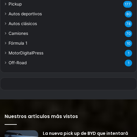
Pickup
177
Autos deportivos
80
Autos clásicos
78
Camiones
70
Fórmula 1
10
MotorDigitalPress
1
Off-Road
1
Nuestros artículos más vistos
La nueva pick up de BYD que intentará