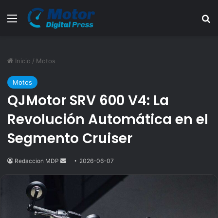
Menú
B
Inicio
/
Motos
Motos
QJMotor SRV 600 V4: La
Revolución Automática en el
Segmento Cruiser
Redaccion MDP
Send
2026-06-07
an
email