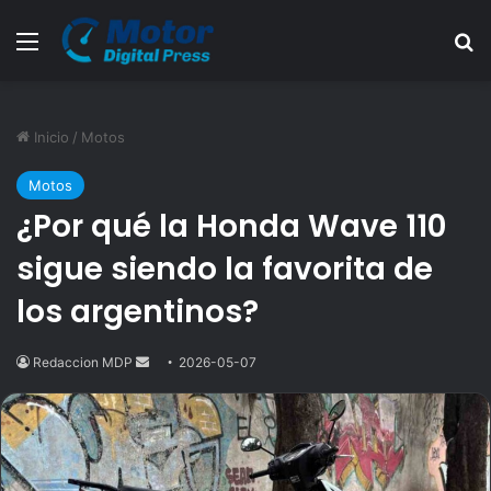
Menú
B
Inicio
/
Motos
Motos
¿Por qué la Honda Wave 110
sigue siendo la favorita de
los argentinos?
Redaccion MDP
Send
2026-05-07
an
email