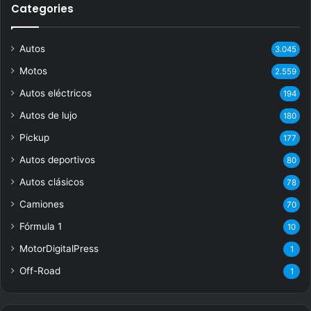
Categories
Autos
3.045
Motos
2.559
Autos eléctricos
194
Autos de lujo
180
Pickup
177
Autos deportivos
80
Autos clásicos
78
Camiones
70
Fórmula 1
10
MotorDigitalPress
1
Off-Road
1