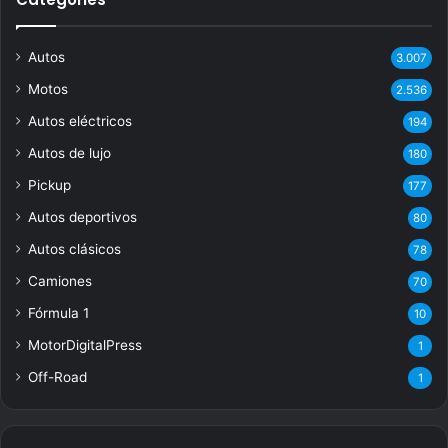
Autos
3.007
Motos
2.536
Autos eléctricos
194
Autos de lujo
180
Pickup
177
Autos deportivos
80
Autos clásicos
78
Camiones
70
Fórmula 1
10
MotorDigitalPress
1
Off-Road
1