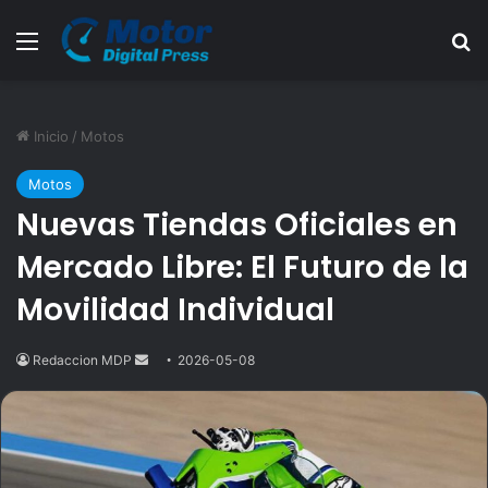
Menú
B
Inicio
/
Motos
Motos
Nuevas Tiendas Oficiales en
Mercado Libre: El Futuro de la
Movilidad Individual
Redaccion MDP
Send
2026-05-08
an
email