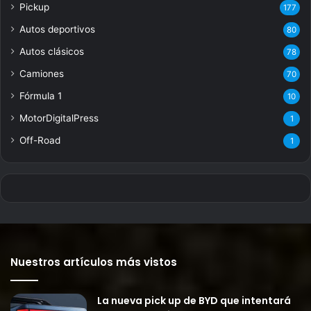
Pickup
177
Autos deportivos
80
Autos clásicos
78
Camiones
70
Fórmula 1
10
MotorDigitalPress
1
Off-Road
1
Nuestros artículos más vistos
La nueva pick up de BYD que intentará