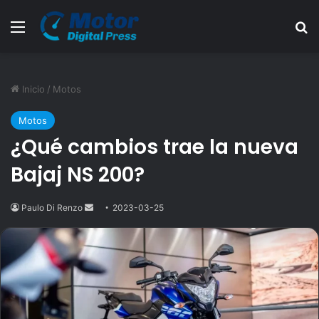
Menú
B
Inicio
/
Motos
Motos
¿Qué cambios trae la nueva
Bajaj NS 200?
Paulo Di Renzo
Send
2023-03-25
an
email