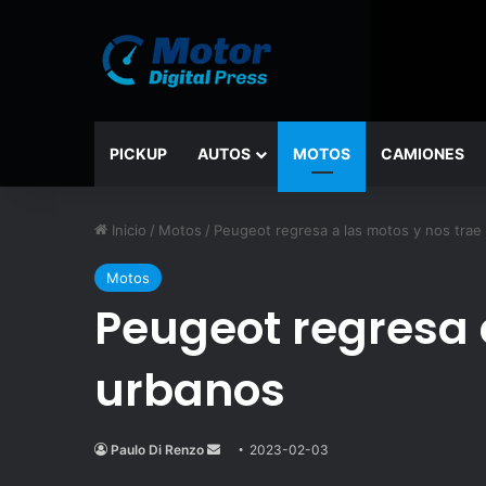
PICKUP
AUTOS
MOTOS
CAMIONES
Inicio
/
Motos
/
Peugeot regresa a las motos y nos tra
Motos
Peugeot regresa 
urbanos
Paulo Di Renzo
Send
2023-02-03
an