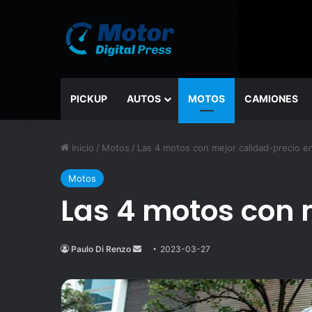
PICKUP
AUTOS
MOTOS
CAMIONES
Inicio
/
Motos
/
Las 4 motos con mejor calidad-precio e
Motos
Las 4 motos con 
Paulo Di Renzo
Send
2023-03-27
an
email