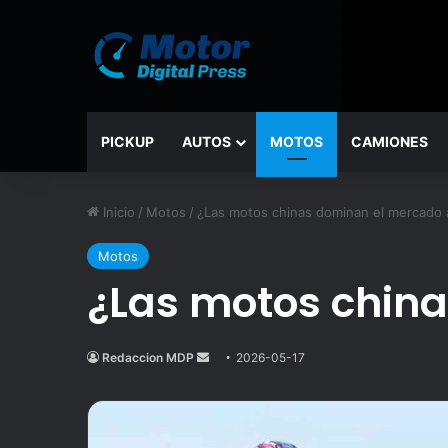
PICKUP
AUTOS
MOTOS
CAMIONES
Inicio
/
Motos
/
¿Las motos chinas dominan el mercado 
Motos
¿Las motos chin
Redaccion MDP
Send
2026-05-17
an
email