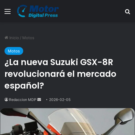
Menú
B
Inicio
/
Motos
Motos
¿La nueva Suzuki GSX-8R
revolucionará el mercado
español?
Redaccion MDP
Send
2026-02-05
an
email