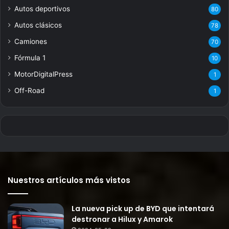
Autos deportivos
80
Autos clásicos
78
Camiones
70
Fórmula 1
10
MotorDigitalPress
1
Off-Road
1
Nuestros artículos más vistos
La nueva pick up de BYD que intentará
destronar a Hilux y Amarok