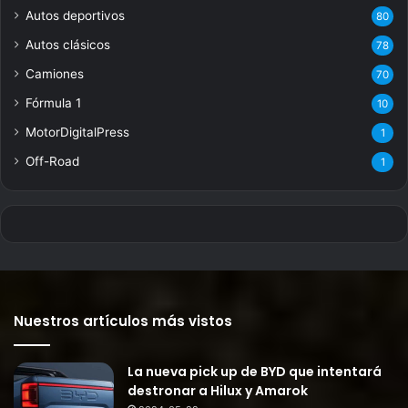
Autos deportivos
80
Autos clásicos
78
Camiones
70
Fórmula 1
10
MotorDigitalPress
1
Off-Road
1
Nuestros artículos más vistos
La nueva pick up de BYD que intentará
destronar a Hilux y Amarok