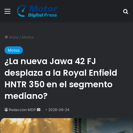
Menú
B
Inicio
/
Motos
Motos
¿La nueva Jawa 42 FJ
desplaza a la Royal Enfield
HNTR 350 en el segmento
mediano?
Redaccion MDP
Send
2026-06-24
an
email