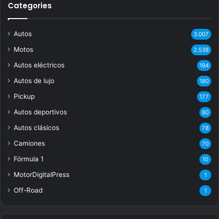
Categories
Autos
3.007
Motos
2.538
Autos eléctricos
194
Autos de lujo
180
Pickup
177
Autos deportivos
80
Autos clásicos
78
Camiones
70
Fórmula 1
10
MotorDigitalPress
1
Off-Road
1