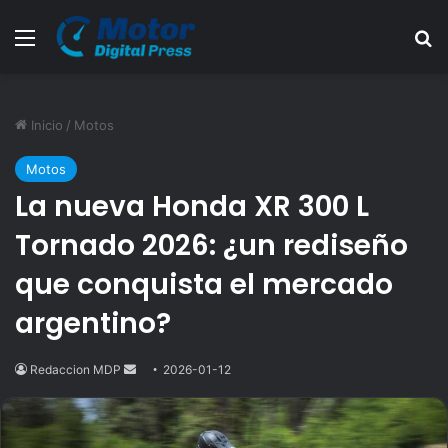
Menú
B
Inicio
/
Motos
Motos
La nueva Honda XR 300 L
Tornado 2026: ¿un rediseño
que conquista el mercado
argentino?
Redaccion MDP
Send
2026-01-12
an
email