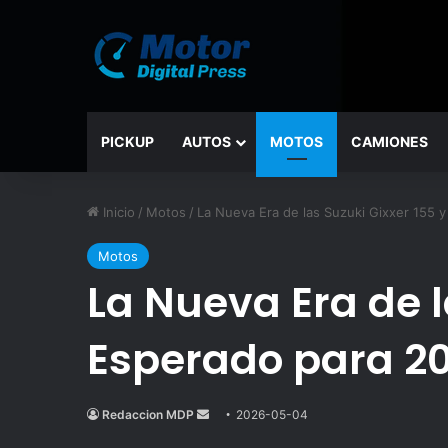
PICKUP
AUTOS
MOTOS
CAMIONES
Inicio
/
Motos
/
La Nueva Era de las Suzuki Gixxer 155 
Motos
La Nueva Era de l
Esperado para 2
Redaccion MDP
Send
2026-05-04
an