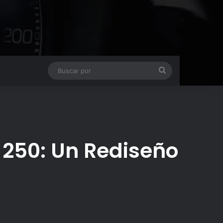
Buscar
por
y 250: Un Rediseño