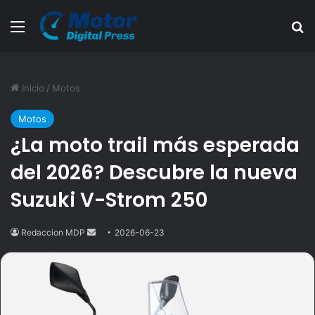
Menú
B
Inicio
/
Motos
Motos
¿La moto trail más esperada
del 2026? Descubre la nueva
Suzuki V-Strom 250
Redaccion MDP
Send
2026-06-23
an
email