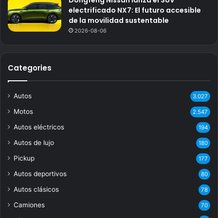
Dongfeng Nissan lanza el SUV
electrificado NX7: El futuro accesible
de la movilidad sustentable
2026-08-06
Categories
Autos
3.027
Motos
2.547
Autos eléctricos
194
Autos de lujo
180
Pickup
177
Autos deportivos
80
Autos clásicos
78
Camiones
70