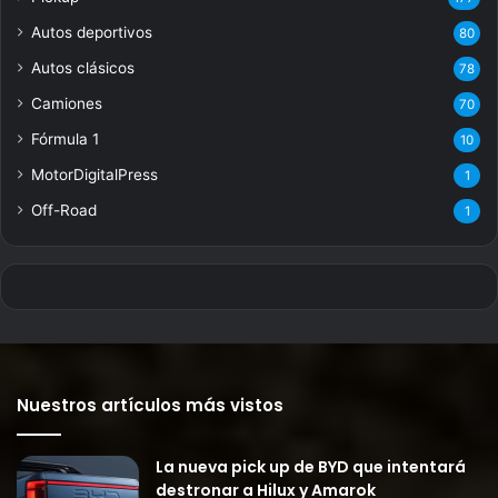
Autos deportivos
80
Autos clásicos
78
Camiones
70
Fórmula 1
10
MotorDigitalPress
1
Off-Road
1
Nuestros artículos más vistos
La nueva pick up de BYD que intentará
destronar a Hilux y Amarok