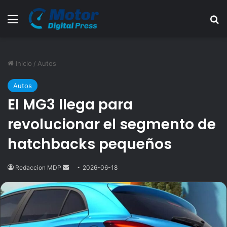
Menú
B
Inicio
/
Autos
Autos
El MG3 llega para
revolucionar el segmento de
hatchbacks pequeños
Redaccion MDP
Send
2026-06-18
an
email