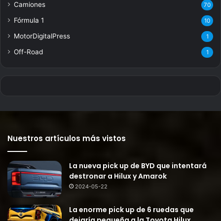
Camiones
70
Fórmula 1
10
MotorDigitalPress
1
Off-Road
1
Nuestros artículos más vistos
La nueva pick up de BYD que intentará
destronar a Hilux y Amarok
2024-05-22
La enorme pick up de 6 ruedas que
dejaría pequeña a la Toyota Hilux