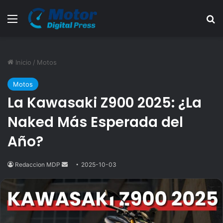
Menú
B
Inicio
/
Motos
Motos
La Kawasaki Z900 2025: ¿La
Naked Más Esperada del
Año?
Redaccion MDP
Send
2025-10-03
an
email