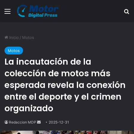
Menú
B
Inicio
/
Motos
Motos
La incautación de la
colección de motos más
esperada revela la conexión
entre el deporte y el crimen
organizado
Redaccion MDP
Send
2025-12-31
an