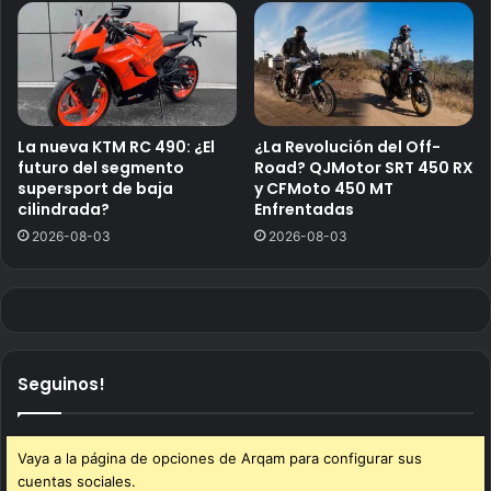
La nueva KTM RC 490: ¿El
¿La Revolución del Off-
futuro del segmento
Road? QJMotor SRT 450 RX
supersport de baja
y CFMoto 450 MT
cilindrada?
Enfrentadas
2026-08-03
2026-08-03
Seguinos!
Vaya a la página de opciones de Arqam para configurar sus
cuentas sociales.