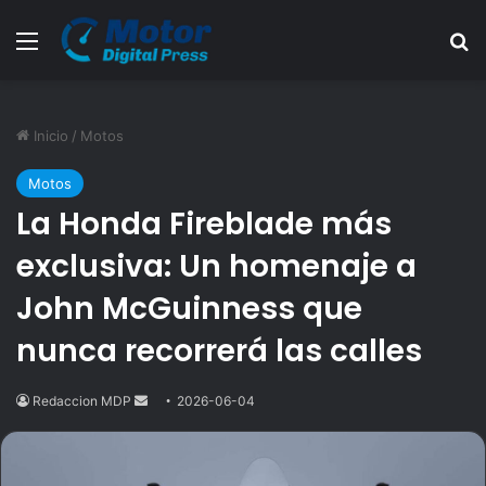
Menú
B
Inicio
/
Motos
Motos
La Honda Fireblade más
exclusiva: Un homenaje a
John McGuinness que
nunca recorrerá las calles
Redaccion MDP
Send
2026-06-04
an
email