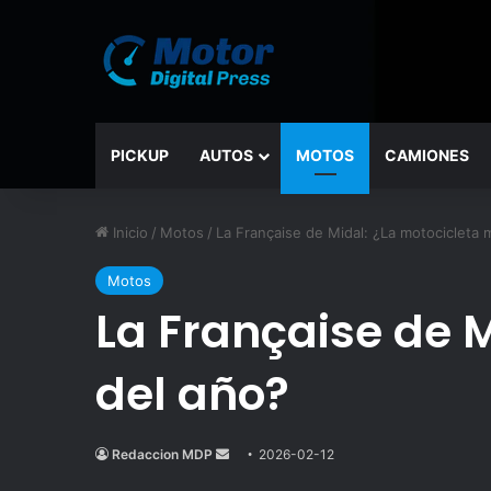
PICKUP
AUTOS
MOTOS
CAMIONES
Inicio
/
Motos
/
La Française de Midal: ¿La motocicleta
Motos
La Française de 
del año?
Redaccion MDP
Send
2026-02-12
an