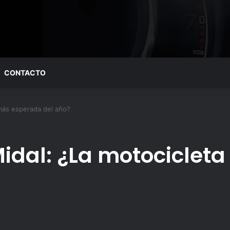
CONTACTO
 más esperada del año?
Midal: ¿La motocicle