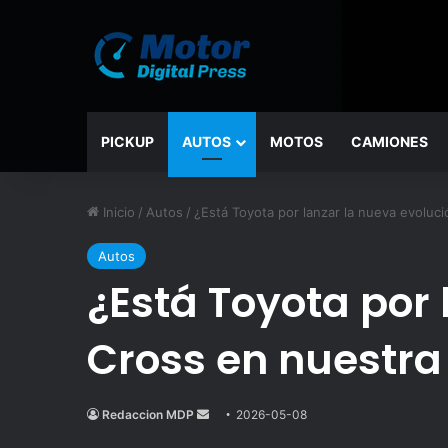
PICKUP
AUTOS
MOTOS
CAMIONES
Inicio
/
Autos
/
¿Está Toyota por lanzar la nueva evoluci
Autos
¿Está Toyota por 
Cross en nuestra
Redaccion MDP
Send
2026-05-08
an