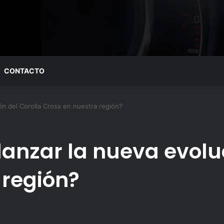
CONTACTO
ón del Corolla Cross en nuestra región?
lanzar la nueva evolu
 región?