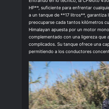
Entrando en lo técnico, la CFMoto 450
HP**, suficiente para enfrentar cualqu
a un tanque de **17 litros**, garantiza
preocuparse cada tantos kilómetros cu
Himalayan apuesta por un motor monoci
complementado con una ligereza que a
complicados. Su tanque ofrece una capa
permitiendo a los conductores concentr