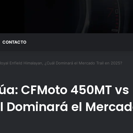
CONTACTO
oyal Enfield Himalayan, ¿Cuál Dominará el Mercado Trail en 2025?
núa: CFMoto 450MT vs 
 Dominará el Mercado