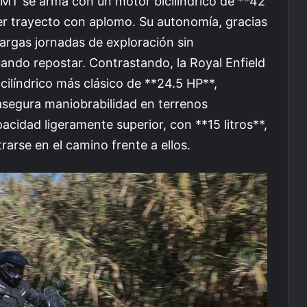
MT se arma con un motor bicilíndrico de **42
ier trayecto con aplomo. Su autonomía, gracias
 largas jornadas de exploración sin
ando repostar. Contrastando, la Royal Enfield
líndrico más clásico de **24.5 HP**,
segura maniobrabilidad en terrenos
cidad ligeramente superior, con **15 litros**,
arse en el camino frente a ellos.