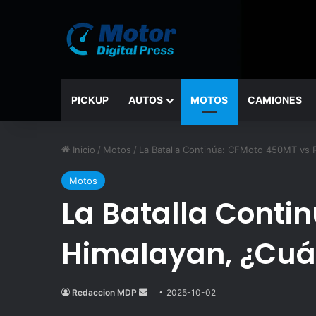
PICKUP
AUTOS
MOTOS
CAMIONES
Inicio
/
Motos
/
La Batalla Continúa: CFMoto 450MT vs R
Motos
La Batalla Conti
Himalayan, ¿Cuál
Redaccion MDP
Send
2025-10-02
an