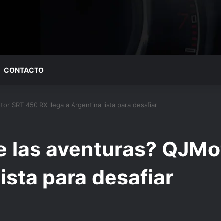
CONTACTO
or SRT 450 RX llega a Argentina lista para desafiar
de las aventuras? QJM
lista para desafiar