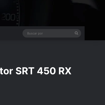
Buscar
por
otor SRT 450 RX