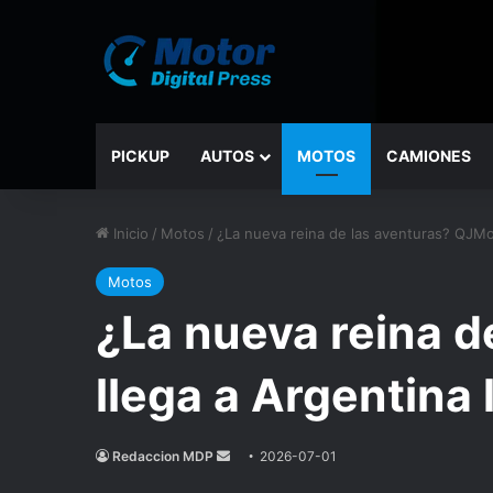
PICKUP
AUTOS
MOTOS
CAMIONES
Inicio
/
Motos
/
¿La nueva reina de las aventuras? QJMot
Motos
¿La nueva reina 
llega a Argentina 
Redaccion MDP
Send
2026-07-01
an