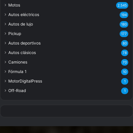
Motos
2.545
Autos eléctricos
194
Autos de lujo
180
Pickup
177
Autos deportivos
80
Autos clásicos
78
Camiones
70
Fórmula 1
10
MotorDigitalPress
1
Off-Road
1