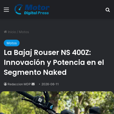
Menú
B
Inicio
/
Motos
Motos
La Bajaj Rouser NS 400Z:
Innovación y Potencia en el
Segmento Naked
Redaccion MDP
Send
2026-06-11
an
email