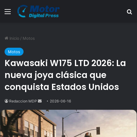
Menú
B
Inicio
/
Motos
Motos
Kawasaki W175 LTD 2026: La
nueva joya clásica que
conquista Estados Unidos
Redaccion MDP
Send
2026-06-16
an
email