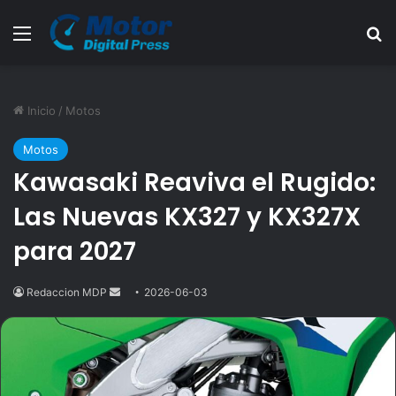
Menú
B
Inicio
/
Motos
Motos
Kawasaki Reaviva el Rugido:
Las Nuevas KX327 y KX327X
para 2027
Redaccion MDP
Send
2026-06-03
an
email