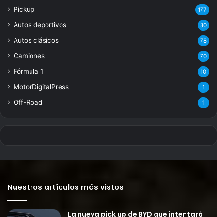
Pickup
177
Autos deportivos
80
Autos clásicos
78
Camiones
70
Fórmula 1
10
MotorDigitalPress
1
Off-Road
1
Nuestros artículos más vistos
La nueva pick up de BYD que intentará