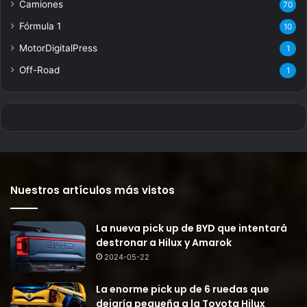
Camiones
70
Fórmula 1
10
MotorDigitalPress
1
Off-Road
1
Nuestros artículos más vistos
La nueva pick up de BYD que intentará
destronar a Hilux y Amarok
2024-05-22
La enorme pick up de 6 ruedas que
dejaría pequeña a la Toyota Hilux