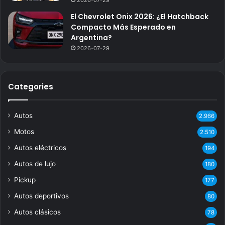
2026-07-29
El Chevrolet Onix 2026: ¿El Hatchback
Compacto Más Esperado en
Argentina?
2026-07-29
Categories
Autos
2.966
Motos
2.510
Autos eléctricos
194
Autos de lujo
180
Pickup
177
Autos deportivos
80
Autos clásicos
78