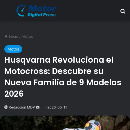
Menú
B
Inicio
/
Motos
Motos
Husqvarna Revoluciona el
Motocross: Descubre su
Nueva Familia de 9 Modelos
2026
Redaccion MDP
Send
2026-05-11
an
email