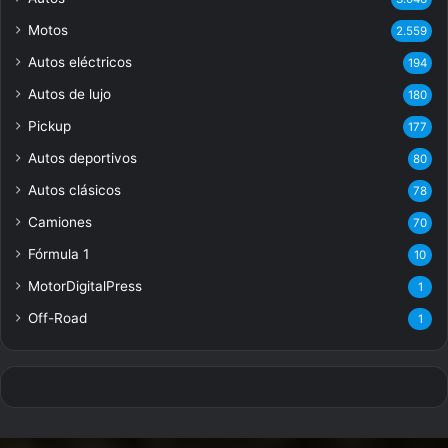
Motos
2.559
Autos eléctricos
194
Autos de lujo
180
Pickup
177
Autos deportivos
80
Autos clásicos
78
Camiones
70
Fórmula 1
10
MotorDigitalPress
1
Off-Road
1