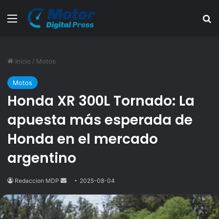
Menú
B
Inicio
/
Motos
Motos
Honda XR 300L Tornado: La
apuesta más esperada de
Honda en el mercado
argentino
Redaccion MDP
Send
2025-08-04
an
email