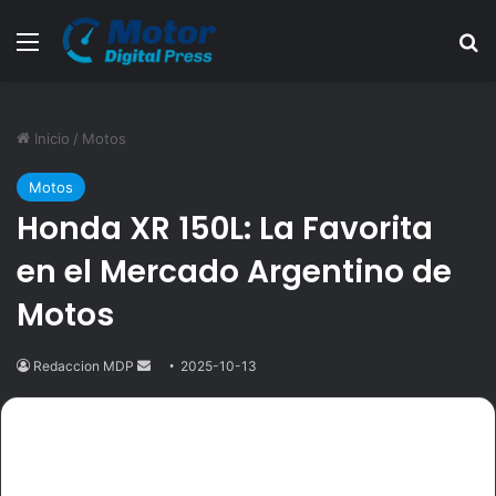
Menú
B
Inicio
/
Motos
Motos
Honda XR 150L: La Favorita
en el Mercado Argentino de
Motos
Redaccion MDP
Send
2025-10-13
an
email