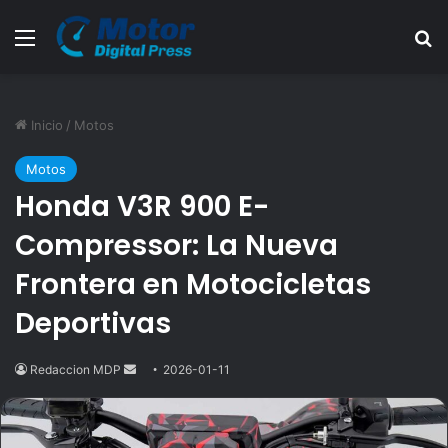
Menú
B
Inicio
/
Motos
Motos
Honda V3R 900 E-
Compressor: La Nueva
Frontera en Motocicletas
Deportivas
Redaccion MDP
Send
2026-01-11
an
email