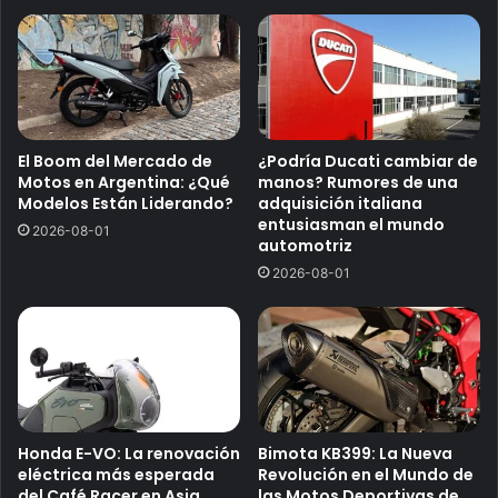
El Boom del Mercado de
¿Podría Ducati cambiar de
Motos en Argentina: ¿Qué
manos? Rumores de una
Modelos Están Liderando?
adquisición italiana
entusiasman el mundo
2026-08-01
automotriz
2026-08-01
Honda E-VO: La renovación
Bimota KB399: La Nueva
eléctrica más esperada
Revolución en el Mundo de
del Café Racer en Asia
las Motos Deportivas de