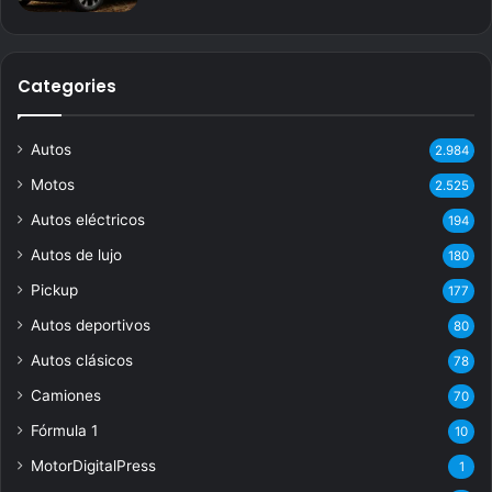
Categories
Autos
2.984
Motos
2.525
Autos eléctricos
194
Autos de lujo
180
Pickup
177
Autos deportivos
80
Autos clásicos
78
Camiones
70
Fórmula 1
10
MotorDigitalPress
1