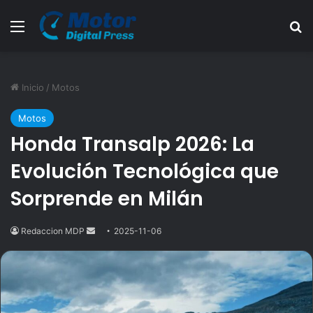
Menú
B
Inicio
/
Motos
Motos
Honda Transalp 2026: La
Evolución Tecnológica que
Sorprende en Milán
Redaccion MDP
Send
2025-11-06
an
email