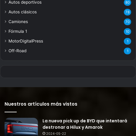
Autos deportivos
80
Autos clásicos
78
Camiones
70
Fórmula 1
10
MotorDigitalPress
1
Off-Road
1
Nuestros artículos más vistos
La nueva pick up de BYD que intentará
destronar a Hilux y Amarok
2024-05-22