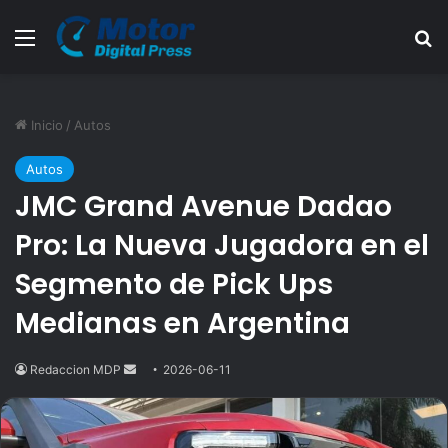
Menú
B
Inicio
/
Autos
Autos
JMC Grand Avenue Dadao
Pro: La Nueva Jugadora en el
Segmento de Pick Ups
Medianas en Argentina
Redaccion MDP
Send
2026-06-11
an
email