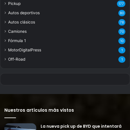
Pickup
177
Autos deportivos
80
Autos clásicos
78
Camiones
70
Fórmula 1
10
MotorDigitalPress
1
Off-Road
1
Nuestros artículos más vistos
La nueva pick up de BYD que intentará