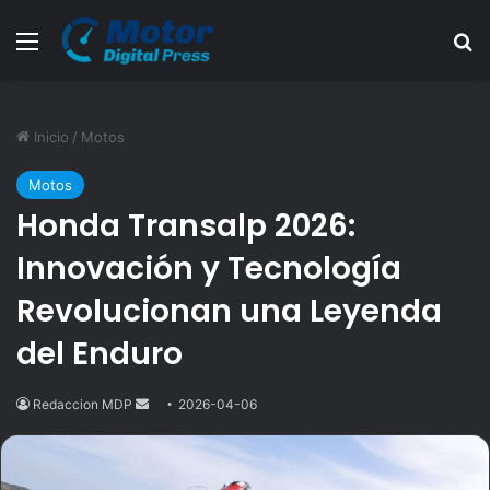
Menú
B
Inicio
/
Motos
Motos
Honda Transalp 2026:
Innovación y Tecnología
Revolucionan una Leyenda
del Enduro
Redaccion MDP
Send
2026-04-06
an
email