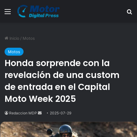
Menú
B
Inicio
/
Motos
Motos
Honda sorprende con la
revelación de una custom
de entrada en el Capital
Moto Week 2025
Redaccion MDP
Send
2025-07-29
an
email