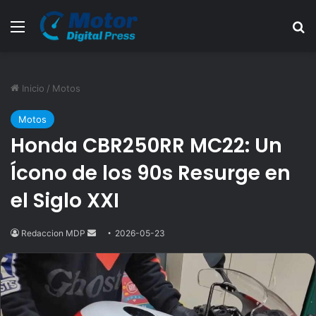
Menú
B
Inicio
/
Motos
Motos
Honda CBR250RR MC22: Un
Ícono de los 90s Resurge en
el Siglo XXI
Redaccion MDP
Send
2026-05-23
an
email