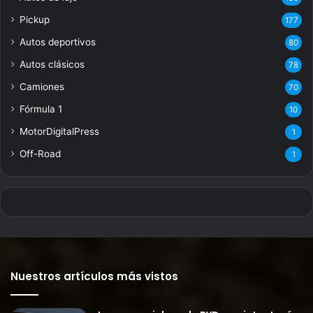
Pickup
177
Autos deportivos
80
Autos clásicos
78
Camiones
70
Fórmula 1
10
MotorDigitalPress
1
Off-Road
1
Nuestros artículos más vistos