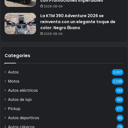
con Promociones Imperdibles
2026-08-04
La KTM 390 Adventure 2026 se
reinventa con un elegante toque de
color: Negro Ébano
2026-08-04
Categories
Autos
3.007
Motos
2.536
Autos eléctricos
194
Autos de lujo
180
Pickup
177
Autos deportivos
80
Autos clásicos
78