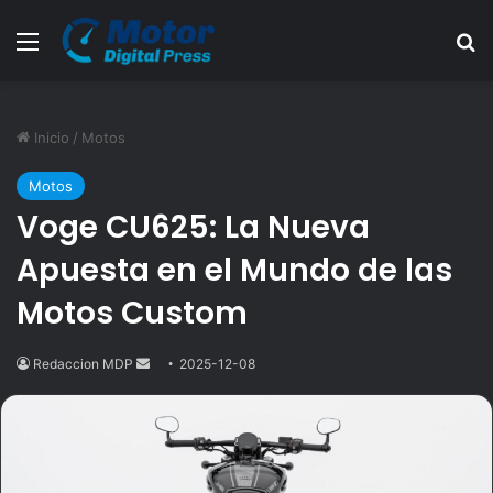
Menú
B
Inicio
/
Motos
Motos
Voge CU625: La Nueva
Apuesta en el Mundo de las
Motos Custom
Redaccion MDP
Send
2025-12-08
an
email